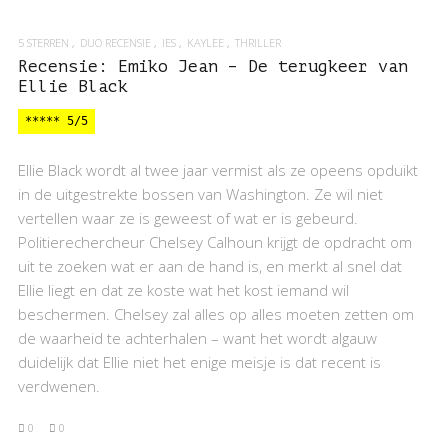
5 STERREN
DUO RECENSIE
IES
KAYLEE
THRILLER
Recensie: Emiko Jean – De terugkeer van
Ellie Black
***** 5/5
Ellie Black wordt al twee jaar vermist als ze opeens opduikt
in de uitgestrekte bossen van Washington. Ze wil niet
vertellen waar ze is geweest of wat er is gebeurd.
Politierechercheur Chelsey Calhoun krijgt de opdracht om
uit te zoeken wat er aan de hand is, en merkt al snel dat
Ellie liegt en dat ze koste wat het kost iemand wil
beschermen. Chelsey zal alles op alles moeten zetten om
de waarheid te achterhalen – want het wordt algauw
duidelijk dat Ellie niet het enige meisje is dat recent is
verdwenen.
0
0