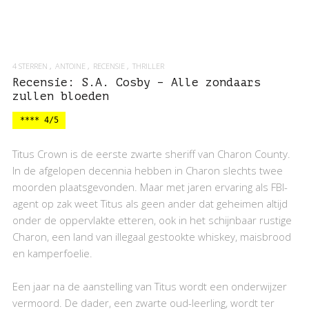
4 STERREN
ANTOINE
RECENSIE
THRILLER
Recensie: S.A. Cosby – Alle zondaars
zullen bloeden
**** 4/5
Titus Crown is de eerste zwarte sheriff van Charon County.
In de afgelopen decennia hebben in Charon slechts twee
moorden plaatsgevonden. Maar met jaren ervaring als FBI-
agent op zak weet Titus als geen ander dat geheimen altijd
onder de oppervlakte etteren, ook in het schijnbaar rustige
Charon, een land van illegaal gestookte whiskey, maisbrood
en kamperfoelie.
Een jaar na de aanstelling van Titus wordt een onderwijzer
vermoord. De dader, een zwarte oud-leerling, wordt ter