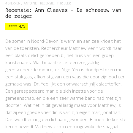
4 STERREN
ANTOINE
RECENSIE
THRILLER
Recensie: Ann Cleeves – De schreeuw van
de reiger
**** 4/5
De zomer in Noord-Devon is warm en aan zee krioelt het
van de toeristen. Rechercheur Matthew Venn wordt naar
een plaats delict geroepen bij het huis van een groep
kunstenaars. Wat hij aantreft is een zorgvuldig
geënsceneerde moord; dr. Nigel Yeo is doodgestoken met
een stuk glas, afkomstig van een vaas die door zijn dochter
gemaakt was. Dr. Yeo lijkt een onwaarschijnlijk slachtoffer.
Een gerespecteerd man die zich inzette voor de
gemeenschap, en die een zeer warme band had met zijn
dochter. Wat het in dit geval lastig maakt voor Matthew, is
dat zij een goede vriendin is van zijn eigen man, Jonathan.
Dan wordt er nog een lichaam gevonden. Binnen de kortste
keren bevindt Matthew zich in een ingewikkelde spagaat