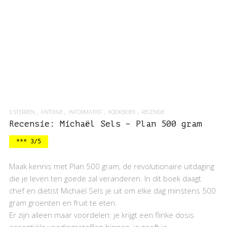
3 STERREN
ANTOINE
INFORMATIEF
KOOKBOEK
RECENSIE
Recensie: Michaël Sels – Plan 500 gram
*** 3/5
Maak kennis met Plan 500 gram, de revolutionaire uitdaging
die je leven ten goede zal veranderen. In dit boek daagt
chef en diëtist Michaël Sels je uit om elke dag minstens 500
gram groenten en fruit te eten.
Er zijn alleen maar voordelen: je krijgt een flinke dosis
essentiële voedingsstoffen binnen, je geeft je