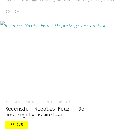
0
0
BEKIJK RECENSIE
2 STERREN
ANTOINE
RECENSIE
THRILLER
Recensie: Nicolas Feuz – De
postzegelverzamelaar
** 2/5