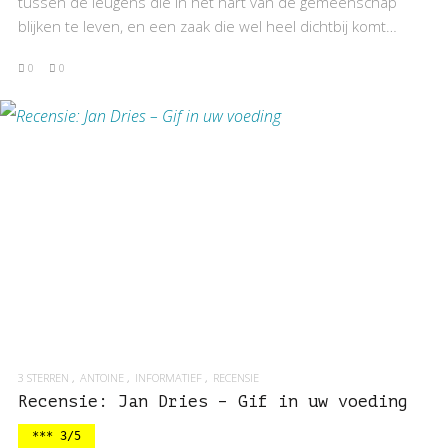
tussen de leugens die in het hart van de gemeenschap
blijken te leven, en een zaak die wel heel dichtbij komt…
0
0
BEKIJK RECENSIE
3 STERREN
ANTOINE
INFORMATIEF
RECENSIE
Recensie: Jan Dries – Gif in uw voeding
*** 3/5