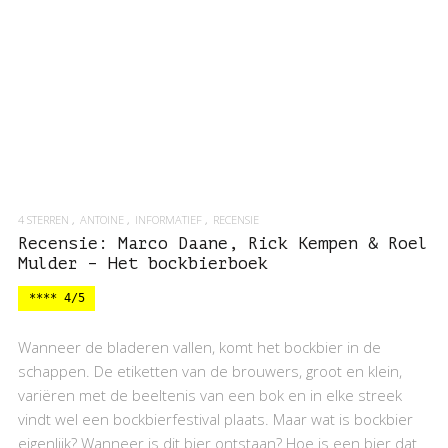
4 STERREN
ANTOINE
INFORMATIEF
RECENSIE
Recensie: Marco Daane, Rick Kempen & Roel
Mulder – Het bockbierboek
**** 4/5
Wanneer de bladeren vallen, komt het bockbier in de
schappen. De etiketten van de brouwers, groot en klein,
variëren met de beeltenis van een bok en in elke streek
vindt wel een bockbierfestival plaats. Maar wat is bockbier
eigenlijk? Wanneer is dit bier ontstaan? Hoe is een bier dat