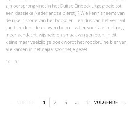
zijn oorsprong vindt in het Duitse Einbeck uitgegroeid tot
een klassieke Nederlandse bierstijl? Wie kennisneemt van
de rijke historie van het bockbier – en dus van het verhaal
van bier door de eeuwen heen – zal er voortaan met nog
meer aandacht, wijsheid en smaak van genieten. In dit
kleine maar veelzijdige boek wordt het roodbruine bier van
alle kanten in het najaarszonnetje gezet.
0
0
VORIGE
1
2
3
…
11
VOLGENDE