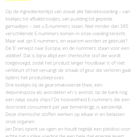
Op de ingrediëntenlijst van zowat alle fabrieksvoeding – van
koekjes tot afbakbroodjes, van pudding tot gepelde
garnaaltjes – ziet u E-nummers staan. Niet minder dan 385
verschillende E-nummers komen in onze voeding terecht.
Maar wat zijn E-nummers, en waarom worden ze gebruikt?
De ‘E’ verwijst naar Europa, en de nummers staan voor een
additief. Dat is bijna altijd een chemische stof die wordt
toegevoegd, zodat het product langer houdbaar is of niet
verkleurt of het vervangt de smaak of geur die verloren gaat
tijdens het productieproces.
Drie koekjes bij de gearomatiseerde thee, een
diepvriespizza als avondeten en ‘s avonds op de bank nog
een zakje zoute chips? De hoeveelheid E-nummers die een
doorsnee consument per jaar binnenkrijgt, is aanzienlijk.
Deze chemische stoffen werken op elkaar in en belasten
onze organen.
Jan Dries opent uw ogen en houdt tegelijk een pleidooi voor
echte natuurlijke voeding die een hele dag energie levert.