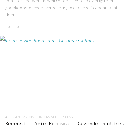
een sterk netwerk is wellicht de slimste, plezierigste en
goedkoopste levensverzekering die je jezelf cadeau kunt
doen!
0
0
BEKIJK RECENSIE
4 STERREN
ANTOINE
INFORMATIEF
RECENSIE
Recensie: Arie Boomsma – Gezonde routines