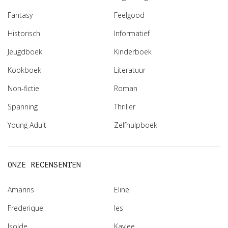
Fantasy
Feelgood
Historisch
Informatief
Jeugdboek
Kinderboek
Kookboek
Literatuur
Non-fictie
Roman
Spanning
Thriller
Young Adult
Zelfhulpboek
ONZE RECENSENTEN
Amarins
Eline
Frederique
Ies
Isolde
Kaylee