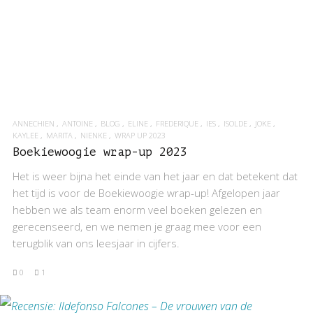
ANNECHIEN
ANTOINE
BLOG
ELINE
FREDERIQUE
IES
ISOLDE
JOKE
KAYLEE
MARITA
NIENKE
WRAP UP 2023
Boekiewoogie wrap-up 2023
Het is weer bijna het einde van het jaar en dat betekent dat
het tijd is voor de Boekiewoogie wrap-up! Afgelopen jaar
hebben we als team enorm veel boeken gelezen en
gerecenseerd, en we nemen je graag mee voor een
terugblik van ons leesjaar in cijfers.
0
1