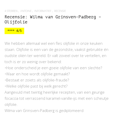
4 STERREN
ANTOINE
INFORMATIEF
RECENSIE
Recensie: Wilma van Grinsven-Padberg –
Olijfolie
**** 4/5
We hebben allemaal wel een fles olijfolie in onze keuken
staan. Olijfolie is een van de gezondste, vaakst gebruikte én
oudste oliën ter wereld. Er valt zoveel over te vertellen, en
toch is er zo weinig over bekend:
•Hoe onderscheid je een goeie olijfolie van een slechte?
•Waar en hoe wordt olijfolie gemaakt?
•Bestaat er zoiets als olijfolie-fraude?
•Welke olijfolie past bij welk gerecht?
Aangevuld met twintig heerlijke recepten, van een geurige
focaccia tot verrassend karamel-vanille-ijs met een scheutje
olijfolie.
Wilma van Grinsven-Padberg is gediplomeerd