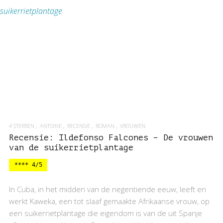
BEKIJK RECENSIE
4 STERREN
ANTOINE
RECENSIE
ROMAN
VROUWEN
Recensie: Ildefonso Falcones – De vrouwen
van de suikerrietplantage
**** 4/5
In Cuba, in het midden van de negentiende eeuw, leeft en
werkt Kaweka, een tot slaaf gemaakte Afrikaanse vrouw, op
een suikerrietplantage die eigendom is van de uit Spanje